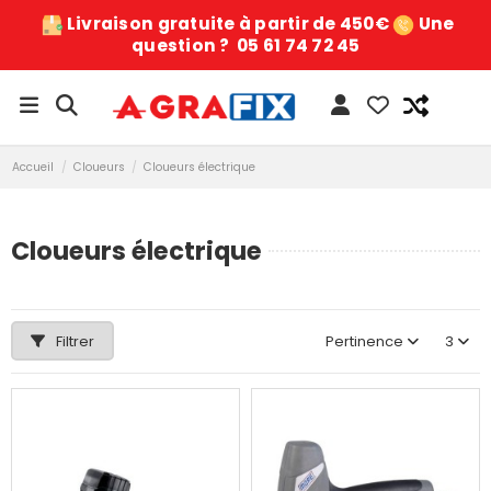
Livraison gratuite à partir de 450€
Une
question ?
05 61 74 72 45
Accueil
Cloueurs
Cloueurs électrique
Cloueurs électrique
Filtrer
Pertinence
3