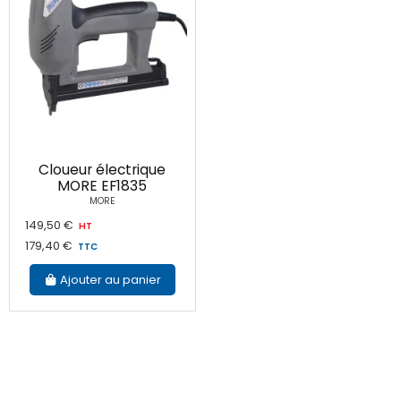
Cloueur électrique
MORE EF1835
MORE
149,50 €
HT
179,40 €
TTC
Ajouter au panier