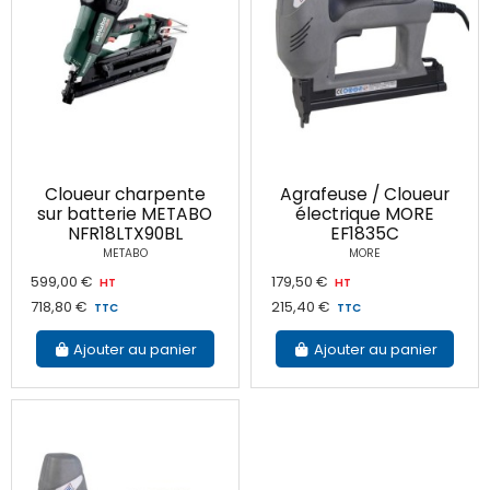
Cloueur charpente
Agrafeuse / Cloueur
sur batterie METABO
électrique MORE
NFR18LTX90BL
EF1835C
METABO
MORE
599,00 €
179,50 €
HT
HT
718,80 €
215,40 €
TTC
TTC
Ajouter au panier
Ajouter au panier